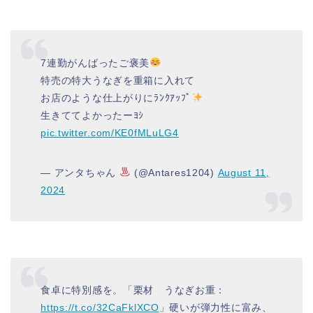
7連勤がんばったご褒美
特売の特大うなぎを重箱に入れて
お店のような仕上がりにﾗﾝｸｱｯﾌﾟ
生きててよかったーﾖｼ
pic.twitter.com/KE0fMLuLG4
— アンタちゃん
(@Antares1204)
August 11,
2024
食卓に特別感を。「栗材 うなぎお重：
https://t.co/32CaFklXCO
」硬いが弾力性に富み、